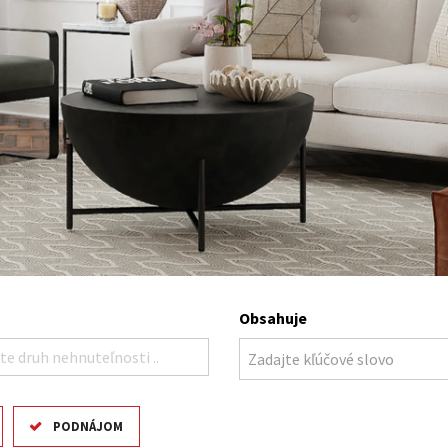
Obsahuje
te druh nehnuteľnosti ..
PODNÁJOM