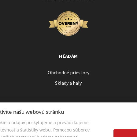
HĽADÁM
Obchodné priestory
Sklady a haly
tívite našu webovú stránku
kie a údajov poskytujeme a prevádzkujeme
tevnosť a štatistiky webu. Pomocou súborov