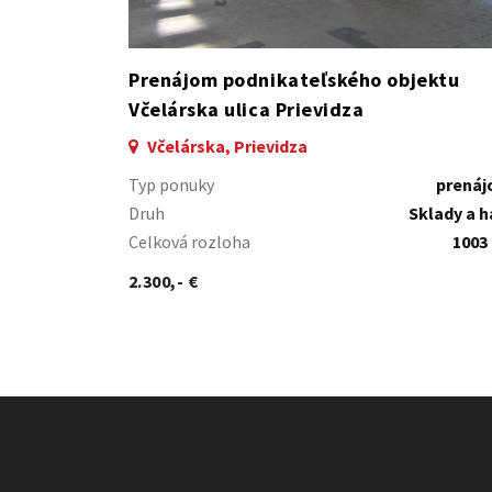
Prenájom podnikateľského objektu
Včelárska ulica Prievidza
Včelárska, Prievidza
Typ ponuky
prená
Druh
Sklady a h
Celková rozloha
1003
2.300,- €