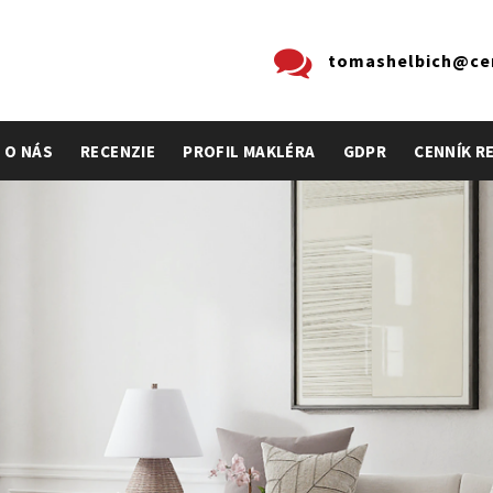
tomashelbich@cen
O NÁS
RECENZIE
PROFIL MAKLÉRA
GDPR
CENNÍK R