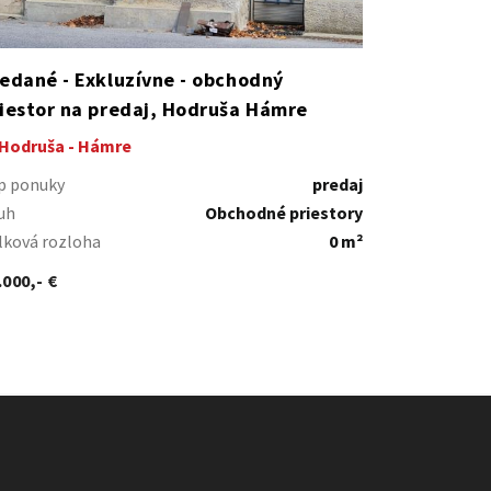
edané - Exkluzívne - obchodný
iestor na predaj, Hodruša Hámre
Hodruša - Hámre
p ponuky
predaj
uh
Obchodné priestory
lková rozloha
0 m²
.000,- €