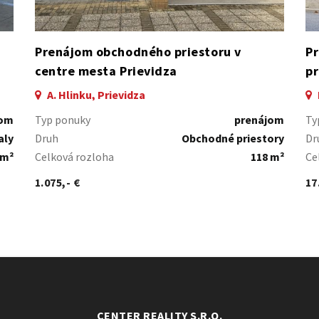
Prenájom obchodného priestoru v
Pr
centre mesta Prievidza
pr
A. Hlinku, Prievidza
jom
Typ ponuky
prenájom
Ty
aly
Druh
Obchodné priestory
Dr
 m²
Celková rozloha
118 m²
Ce
1.075,- €
17
CENTER REALITY S.R.O.