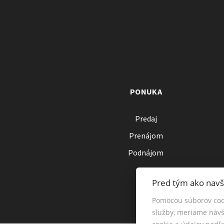
PONUKA
Predaj
Prenájom
Podnájom
Pred tým ako navš
Pomocou súborov coo
služby, meriame návš