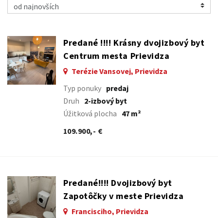
Predané !!!! Krásny dvojizbový byt
Centrum mesta Prievidza
Terézie Vansovej, Prievidza
Typ ponuky
predaj
Druh
2-izbový byt
Úžitková plocha
47 m²
109.900,- €
Predané!!!! Dvojizbový byt
Zapotôčky v meste Prievidza
Francisciho, Prievidza