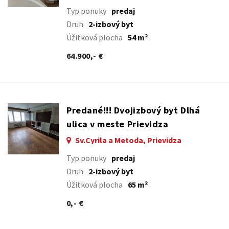
Typ ponuky
predaj
Druh
2-izbový byt
Úžitková plocha
54 m²
64.900,- €
Predané!!! Dvojizbový byt Dlhá
ulica v meste Prievidza
Sv.Cyrila a Metoda, Prievidza
Typ ponuky
predaj
Druh
2-izbový byt
Úžitková plocha
65 m²
0,- €