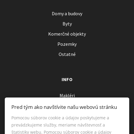
Domy a budovy
Byty
Komerčné objekty
Pozemky
Ostatné
INFO
Makléri
Napíšte nám
Pred tým ako navštívite našu webovú stránku
Kontakt
Pomocou súborov cookie a údajov poskytujeme a
prevádzkujeme služby, meriame návštevnosť a
štatistiky webu. Pomocou súborov cookie a údajov