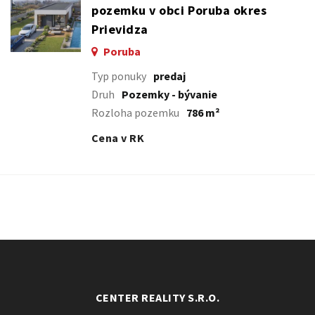
pozemku v obci Poruba okres
Prievidza
Poruba
Typ ponuky
predaj
Druh
Pozemky - bývanie
Rozloha pozemku
786 m²
Cena v RK
CENTER REALITY S.R.O.