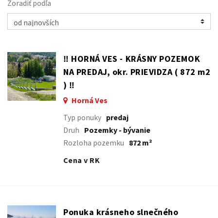
Zoradiť podľa
‼️ HORNÁ VES - KRÁSNY POZEMOK
NA PREDAJ, okr. PRIEVIDZA ( 872 m2
) ‼️
Horná Ves
Typ ponuky
predaj
Druh
Pozemky - bývanie
Rozloha pozemku
872 m²
Cena v RK
Ponuka krásneho slnečného