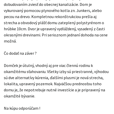
dobudovaním zviesť do obecnej kanalizácie. Dom je
vykurovaný pomocou plynového kotla zn. Junkers, alebo
pecou na drevo. Kompletnou rekonštrukciou prešla aj
strecha a obvodový plášť domu zateplený polystyrénom o
hrúbke 10cm. Dvor je upravený vydláždený, vysadený z časti
okrasnými drevinami. Pri serioznom jednaní dohoda na cene
možná.
Čo dodať na záver ?
Domček je útulný, vhodný aj pre viac člennú rodinu k
okamžitému sťahovaniu. Všetky izby sú priestranné, výhodou
sú dve alternatívy kúrenia, ďalšími plusmi je nová strecha,
lokalita, upravený pozemok. Najväčšou prednosťou toho
domu je, že nepotrebuje nutné investície a je pripravený na
okamžité bývanie.
Na kúpu odporúčam !