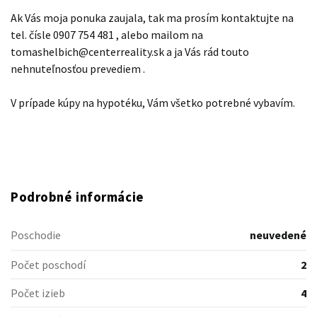
Ak Vás moja ponuka zaujala, tak ma prosím kontaktujte na
tel. čísle 0907 754 481 , alebo mailom na
tomashelbich@centerreality.sk a ja Vás rád touto
nehnuteľnosťou prevediem .
V prípade kúpy na hypotéku, Vám všetko potrebné vybavím.
Podrobné informácie
Poschodie
neuvedené
Počet poschodí
2
Počet izieb
4