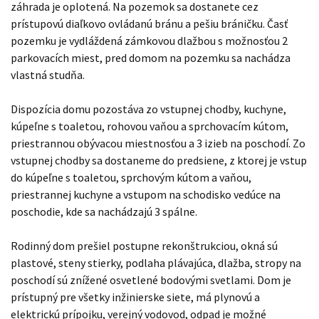
záhrada je oplotená. Na pozemok sa dostanete cez
prístupovú diaľkovo ovládanú bránu a pešiu bráničku. Časť
pozemku je vydláždená zámkovou dlažbou s možnosťou 2
parkovacích miest, pred domom na pozemku sa nachádza
vlastná studňa.
Dispozícia domu pozostáva zo vstupnej chodby, kuchyne,
kúpeľne s toaletou, rohovou vaňou a sprchovacím kútom,
priestrannou obývacou miestnosťou a 3 izieb na poschodí. Zo
vstupnej chodby sa dostaneme do predsiene, z ktorej je vstup
do kúpeľne s toaletou, sprchovým kútom a vaňou,
priestrannej kuchyne a vstupom na schodisko vedúce na
poschodie, kde sa nachádzajú 3 spálne.
Rodinný dom prešiel postupne rekonštrukciou, okná sú
plastové, steny stierky, podlaha plávajúca, dlažba, stropy na
poschodí sú znížené osvetlené bodovými svetlami. Dom je
prístupný pre všetky inžinierske siete, má plynovú a
elektrickú prípojku, verejný vodovod, odpad je možné