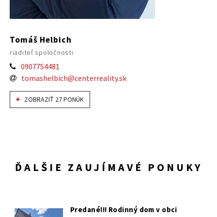
Tomáš Helbich
riaditeľ spoločnosti
0907754481
tomashelbich@centerreality.sk
ZOBRAZIŤ 27 PONÚK
ĎALŠIE ZAUJÍMAVÉ PONUKY
Predané!!! Rodinný dom v obci