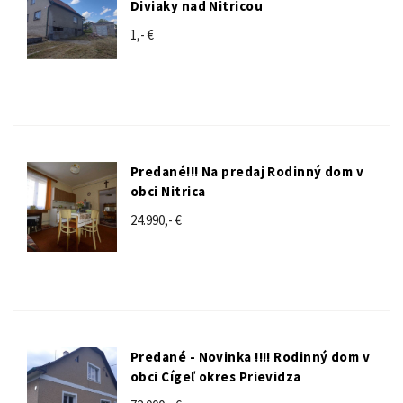
Diviaky nad Nitricou
1,- €
Predané!!! Na predaj Rodinný dom v
obci Nitrica
24.990,- €
Predané - Novinka !!!! Rodinný dom v
obci Cígeľ okres Prievidza