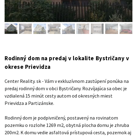
Rodinný dom na predaj v lokalite Bystričany v
okrese Prievidza
Center Reality. sk - Vám v exkluzívnom zastúpení ponúka na
predaj rodinný dom v obci Bystričany. Rozvíjajúca sa obec je
vzdialená 15 minút cesty autom od okresných miest
Prievidza a Partizánske.
Rodinný dom je podpivničený, postavený na rovinatom
pozemku o rozlohe 1269 m2, obytná plocha domu je zhruba
200m2. K domu vedie asfaltová prístupová cesta, pozemok aj