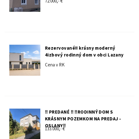
72.000,- €
Rezervované!! krásny moderný
4izbový rodinný dom v obci Lazany
Cena v RK
‼️ PREDANÉ ‼️ ‼️RODINNÝ DOM S
KRÁSNYM POZEMKOM NA PREDAJ -
OSLANY‼️
133.000,- €