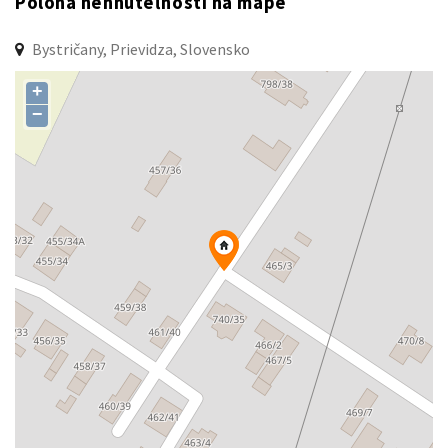
Poloha nehnuteľnosti na mape
Bystričany, Prievidza, Slovensko
+
−