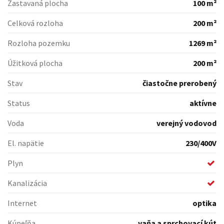
Zastavaná plocha
100 m²
Celková rozloha
200 m²
Rozloha pozemku
1269 m²
Úžitková plocha
200 m²
Stav
čiastočne prerobený
Status
aktívne
Voda
verejný vodovod
El. napätie
230/400V
Plyn
Kanalizácia
Internet
optika
Kúpeľňa
vaňa a sprchovací kút