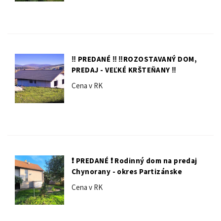
‼️ PREDANÉ ‼️ ‼️ROZOSTAVANÝ DOM,
PREDAJ - VEĽKÉ KRŠTEŇANY ‼️
Cena v RK
❗️ PREDANÉ ❗️ Rodinný dom na predaj
Chynorany - okres Partizánske
Cena v RK