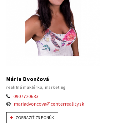
Mária Dvončová
realitná maklérka, marketing
0907720633
mariadvoncova@centerreality.sk
ZOBRAZIŤ 73 PONÚK