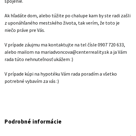
spojenie.
Ak hľadáte dom, alebo túžite po chalupe kam by ste radi zašli
z uponáhľaného mestského života, tak verím, že toto je
niečo práve pre Vás.
V prípade záujmu ma kontaktujte na tel čísle 0907 720 633,
alebo mailom na mariadvoncova@centerreality.sk a ja Vám
rada túto nehnuteľnosť ukážem :)
V prípade kúpi na hypotéku Vám rada poradím a všetko
potrebné vybavím za vás :)
Podrobné informácie