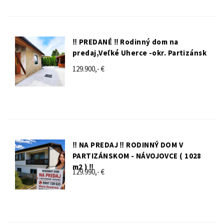
‼️ PREDANÉ ‼️ Rodinný dom na
predaj,Veľké Uherce -okr. Partizánsk
129.900,- €
‼️ NA PREDAJ ‼️ RODINNÝ DOM V
PARTIZÁNSKOM - NÁVOJOVCE ( 1028
m2 ) ‼️
129.990,- €