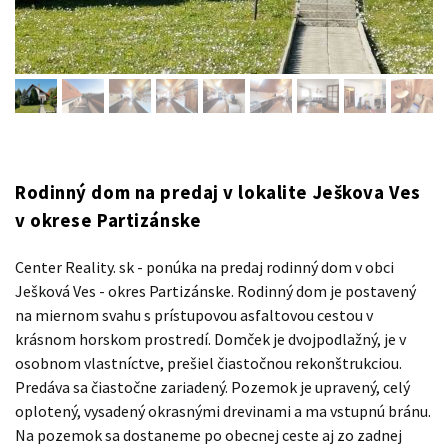
Rodinný dom na predaj v lokalite Ješkova Ves
v okrese Partizánske
Center Reality. sk - ponúka na predaj rodinný dom v obci
Ješková Ves - okres Partizánske. Rodinný dom je postavený
na miernom svahu s prístupovou asfaltovou cestou v
krásnom horskom prostredí. Domček je dvojpodlažný, je v
osobnom vlastníctve, prešiel čiastočnou rekonštrukciou.
Predáva sa čiastočne zariadený. Pozemok je upravený, celý
oplotený, vysadený okrasnými drevinami a ma vstupnú bránu.
Na pozemok sa dostaneme po obecnej ceste aj zo zadnej