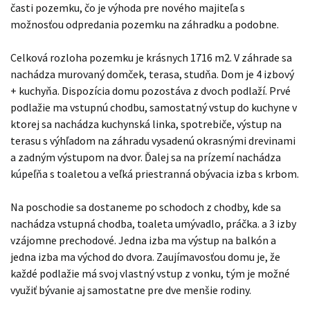
časti pozemku, čo je výhoda pre nového majiteľa s
možnosťou odpredania pozemku na záhradku a podobne.
Celková rozloha pozemku je krásnych 1716 m2. V záhrade sa
nachádza murovaný domček, terasa, studňa. Dom je 4 izbový
+ kuchyňa. Dispozícia domu pozostáva z dvoch podlaží. Prvé
podlažie ma vstupnú chodbu, samostatný vstup do kuchyne v
ktorej sa nachádza kuchynská linka, spotrebiče, výstup na
terasu s výhľadom na záhradu vysadenú okrasnými drevinami
a zadným výstupom na dvor. Ďalej sa na prízemí nachádza
kúpeľňa s toaletou a veľká priestranná obývacia izba s krbom.
Na poschodie sa dostaneme po schodoch z chodby, kde sa
nachádza vstupná chodba, toaleta umývadlo, práčka. a 3 izby
vzájomne prechodové. Jedna izba ma výstup na balkón a
jedna izba ma východ do dvora. Zaujímavosťou domu je, že
každé podlažie má svoj vlastný vstup z vonku, tým je možné
využiť bývanie aj samostatne pre dve menšie rodiny.