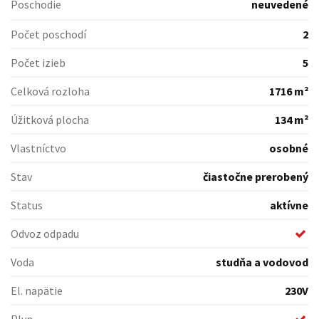
Poschodie
neuvedené
Počet poschodí
2
Počet izieb
5
Celková rozloha
1716 m²
Úžitková plocha
134 m²
Vlastníctvo
osobné
Stav
čiastočne prerobený
Status
aktívne
Odvoz odpadu
Voda
studňa a vodovod
El. napätie
230V