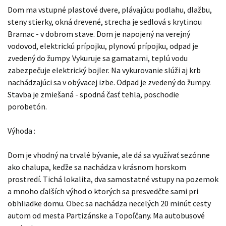
Dom ma vstupné plastové dvere, plávajúcu podlahu, dlažbu,
steny stierky, okná drevené, strecha je sedlová s krytinou
Bramac - v dobrom stave. Dom je napojený na verejný
vodovod, elektrickú prípojku, plynovú prípojku, odpad je
zvedený do žumpy. Vykuruje sa gamatami, teplú vodu
zabezpečuje elektrický bojler. Na vykurovanie slúži aj krb
nachádzajúci sa v obývacej izbe. Odpad je zvedený do žumpy.
Stavba je zmiešaná - spodná časť tehla, poschodie
porobetón.
Výhoda :
Dom je vhodný na trvalé bývanie, ale dá sa využívať sezónne
ako chalupa, keďže sa nachádza v krásnom horskom
prostredí. Tichá lokalita, dva samostatné vstupy na pozemok
a mnoho ďalších výhod o ktorých sa presvedčte sami pri
obhliadke domu. Obec sa nachádza necelých 20 minút cesty
autom od mesta Partizánske a Topoľčany. Ma autobusové