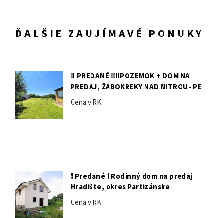
ĎALŠIE ZAUJÍMAVÉ PONUKY
‼️ PREDANÉ ‼️‼️POZEMOK + DOM NA
PREDAJ, ŽABOKREKY NAD NITROU- PE
Cena v RK
❗️ Predané ❗️ Rodinný dom na predaj
Hradište, okres Partizánske
Cena v RK