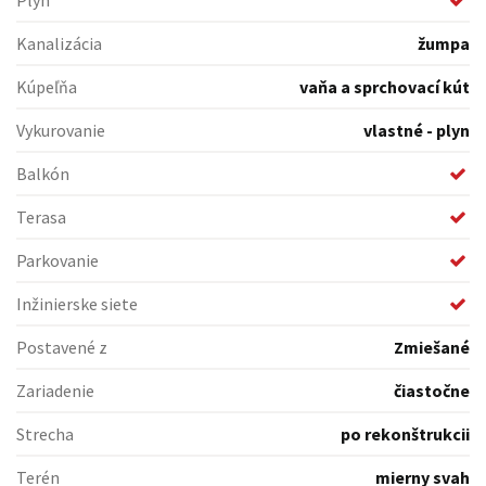
Plyn
Kanalizácia
žumpa
Kúpeľňa
vaňa a sprchovací kút
Vykurovanie
vlastné - plyn
Balkón
Terasa
Parkovanie
Inžinierske siete
Postavené z
Zmiešané
Zariadenie
čiastočne
Strecha
po rekonštrukcii
Terén
mierny svah