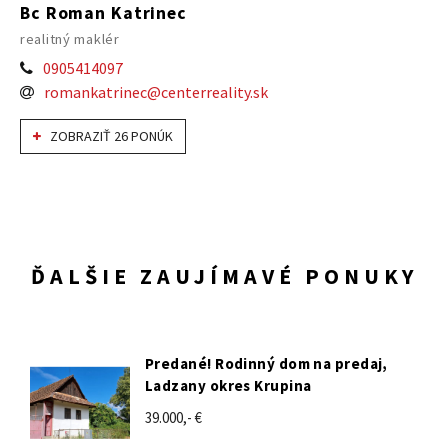
Bc Roman Katrinec
realitný maklér
0905414097
romankatrinec@centerreality.sk
ZOBRAZIŤ 26 PONÚK
ĎALŠIE ZAUJÍMAVÉ PONUKY
Predané! Rodinný dom na predaj,
Ladzany okres Krupina
39.000,- €