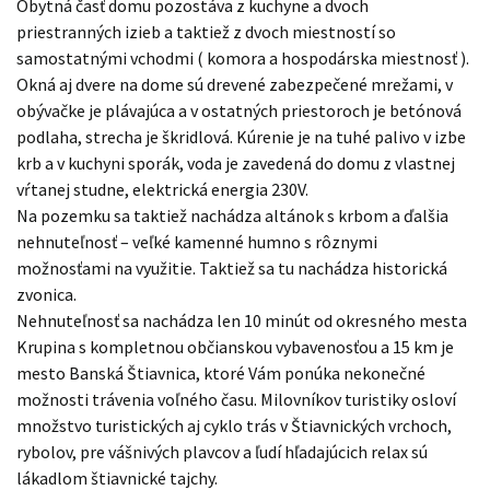
Obytná časť domu pozostáva z kuchyne a dvoch
priestranných izieb a taktiež z dvoch miestností so
samostatnými vchodmi ( komora a hospodárska miestnosť ).
Okná aj dvere na dome sú drevené zabezpečené mrežami, v
obývačke je plávajúca a v ostatných priestoroch je betónová
podlaha, strecha je škridlová. Kúrenie je na tuhé palivo v izbe
krb a v kuchyni sporák, voda je zavedená do domu z vlastnej
vŕtanej studne, elektrická energia 230V.
Na pozemku sa taktiež nachádza altánok s krbom a ďalšia
nehnuteľnosť – veľké kamenné humno s rôznymi
možnosťami na využitie. Taktiež sa tu nachádza historická
zvonica.
Nehnuteľnosť sa nachádza len 10 minút od okresného mesta
Krupina s kompletnou občianskou vybavenosťou a 15 km je
mesto Banská Štiavnica, ktoré Vám ponúka nekonečné
možnosti trávenia voľného času. Milovníkov turistiky osloví
množstvo turistických aj cyklo trás v Štiavnických vrchoch,
rybolov, pre vášnivých plavcov a ľudí hľadajúcich relax sú
lákadlom štiavnické tajchy.