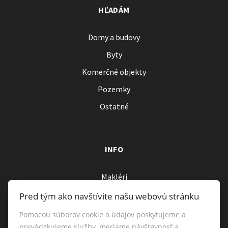
HĽADÁM
Domy a budovy
Byty
Komerčné objekty
Pozemky
Ostatné
INFO
Makléri
Napíšte nám
Pred tým ako navštívite našu webovú stránku
Kontakt
Pomocou súborov cookie a údajov poskytujeme a
prevádzkujeme služby, meriame návštevnosť a