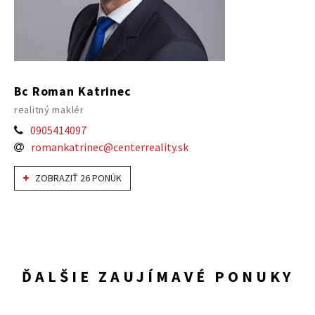
Bc Roman Katrinec
realitný maklér
0905414097
romankatrinec@centerreality.sk
ZOBRAZIŤ 26 PONÚK
ĎALŠIE ZAUJÍMAVÉ PONUKY