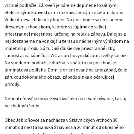
vrchné podlažie. Zároveň je kúrenie doplnené lokálnymi
elektrickými konvektormi rozmiestnenými v celom dome.
Vodu ohrieva elektrický bojler. Na poschodie sa dostaneme
dreveným schodiskom, ktorým vstúpime do veľkej
priestrannej miestnosti určenej na relax a zábavu. Ďalej sa z
nej dostaneme na vonkajšiu terasu s nádherným výhľadom na
malebnú prírodu. Sú tu tiež ďalšie dve priestranné izby,
samostatná kúpeľňa s WC a sprchovým kútom a veľký šatník.
Na spodnom podlaží je dlažba, v spálni a na poschodí je
laminátová podlaha. Dom je orientovaný na juhozápad, čo je
zárukou dokonalého obrazu západu slnka a očarujúcej
prírody.
Nehnuteľnosť je možné využívať ako na trvalé bývanie, tak aj
na chalupárčenie.
Obec Jabloňovce sa nachádza v Štiavnických vrchoch 30
minút od mesta Banská Štiavnica a 20 minút od okresného