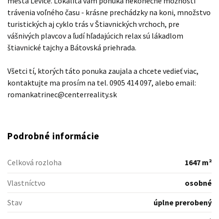
mesta Levice. Lokalita vám ponúka nekonečné možnosti
trávenia voľného času - krásne prechádzky na koni, množstvo
turistických aj cyklo trás v Štiavnických vrchoch, pre
vášnivých plavcov a ľudí hľadajúcich relax sú lákadlom
štiavnické tajchy a Bátovská priehrada.
Všetci tí, ktorých táto ponuka zaujala a chcete vedieť viac,
kontaktujte ma prosím na tel. 0905 414 097, alebo email:
romankatrinec@centerreality.sk
Podrobné informácie
Celková rozloha
1647 m²
Vlastníctvo
osobné
Stav
úplne prerobený