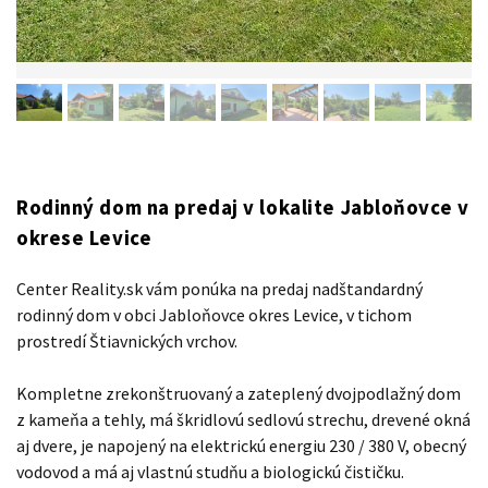
Rodinný dom na predaj v lokalite Jabloňovce v
okrese Levice
Center Reality.sk vám ponúka na predaj nadštandardný
rodinný dom v obci Jabloňovce okres Levice, v tichom
prostredí Štiavnických vrchov.
Kompletne zrekonštruovaný a zateplený dvojpodlažný dom
z kameňa a tehly, má škridlovú sedlovú strechu, drevené okná
aj dvere, je napojený na elektrickú energiu 230 / 380 V, obecný
vodovod a má aj vlastnú studňu a biologickú čističku.