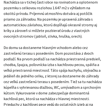
Nachádza sa v tichej časti obce na rovinatom a oplotenom
pozemku s celkovou rozlohou 1.647 m2 s výhľadom na
okolitú prírodu. Príjemnú atmosféru dotvára aj potôčik
priamo za záhradou. Na pozemku je upravená záhrada s
automatickou závlahou, ktorú dopĺňajú okrasné stromy aj
kríky a zároveň si môžete pozbierať úrodu z vlastných
ovocných stromov (jabloň, slivka, hruška, orech).
Do domu sa dostaneme hlavným vchodom alebo cez
zastrešenú terasu s posedením. Dom pozostáva z dvoch
podlaží. Na prvom podlaží sa nachádza priestranná predsieň,
chodba, špajza, poľovnícka izba s kachľovou pecou, spálňa a
veľká priestranná miestnosť. Táto spája kuchyňu, obývačku a
jedáleň do jedného celku, z ktorej sa dostaneme do záhrady
cez veľkú zastrešenú terasu s posedením. Tiež sa tu nachádza
kúpeľňa s vyhrievanou dlažbou, WC, umývadlom a sprchovým
kútom. Vykurovanie v dome zabezpečuje dominantná
kachľová pec, ktorá sa nachádza v hlavnej miestnosti.
Prieduchy z kachľovej pece vedú do ostatných izieb aj na