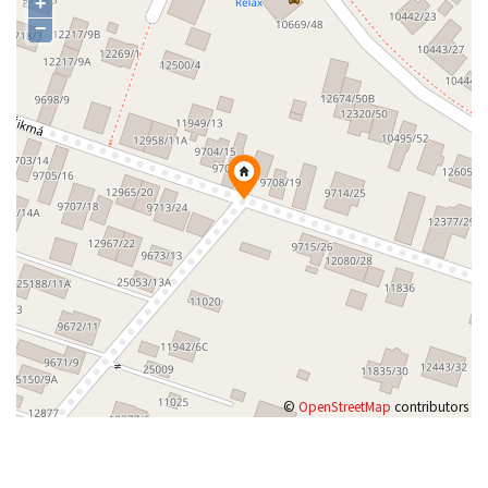
+
−
©
OpenStreetMap
contributors