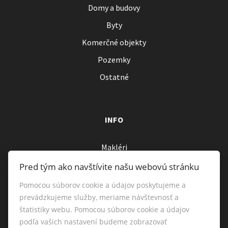
Domy a budovy
Byty
Komerčné objekty
Pozemky
Ostatné
INFO
Makléri
Napíšte nám
Pred tým ako navštívite našu webovú stránku
Kontakt
Pomocou súborov cookie a údajov poskytujeme a
prevádzkujeme služby, meriame návštevnosť a
štatistiky webu. Pomocou súborov cookie a údajov
podľa vašich nastavení budeme zobrazovať