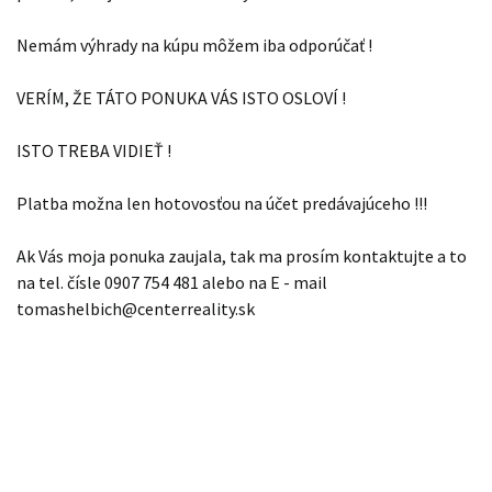
Nemám výhrady na kúpu môžem iba odporúčať !
VERÍM, ŽE TÁTO PONUKA VÁS ISTO OSLOVÍ !
ISTO TREBA VIDIEŤ !
Platba možna len hotovosťou na účet predávajúceho !!!
Ak Vás moja ponuka zaujala, tak ma prosím kontaktujte a to
na tel. čísle 0907 754 481 alebo na E - mail
tomashelbich@centerreality.sk