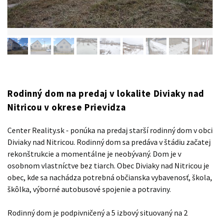
Rodinný dom na predaj v lokalite Diviaky nad
Nitricou v okrese Prievidza
Center Reality.sk - ponúka na predaj starší rodinný dom v obci
Diviaky nad Nitricou. Rodinný dom sa predáva v štádiu začatej
rekonštrukcie a momentálne je neobývaný. Dom je v
osobnom vlastníctve bez tiarch. Obec Diviaky nad Nitricou je
obec, kde sa nachádza potrebná občianska vybavenosť, škola,
škôlka, výborné autobusové spojenie a potraviny.
Rodinný dom je podpivničený a 5 izbový situovaný na 2