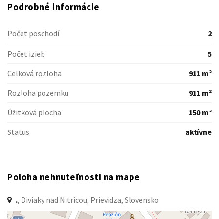
Podrobné informácie
Počet poschodí
2
Počet izieb
5
Celková rozloha
911 m²
Rozloha pozemku
911 m²
Úžitková plocha
150 m²
Status
aktívne
Poloha nehnuteľnosti na mape
.
, Diviaky nad Nitricou, Prievidza, Slovensko