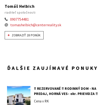
Tomáš Helbich
riaditeľ spoločnosti
0907754481
tomashelbich@centerreality.sk
ZOBRAZIŤ 28 PONÚK
ĎALŠIE ZAUJÍMAVÉ PONUKY
‼️ REZERVOVANÉ ‼️ RODINNÝ DOM - NA
PREDAJ, HORNÁ VES- okr. PRIEVIDZA ‼
Cena v RK