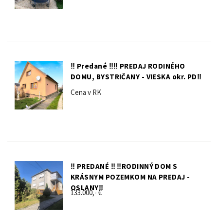
‼️ Predané ‼️‼️ PREDAJ RODINÉHO
DOMU, BYSTRIČANY - VIESKA okr. PD‼
Cena v RK
‼️ PREDANÉ ‼️ ‼️RODINNÝ DOM S
KRÁSNYM POZEMKOM NA PREDAJ -
OSLANY‼️
133.000,- €