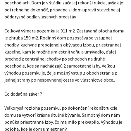
poschodiach. Dom je v štádiu začatej rekonštrukcie, avšak je
potrebne ho dokončiť, prípadne si dom upraviť stavebne aj
pôdorysné podľa vlastných predstáv
Celková výmera pozemku je 911 m2. Zastavaná plocha domu
je zhruba 150 m2. Rodinný dom pozostáva so vstupnej
chodby, kuchyne prepojenej s obývacou izbou, priestrannej
kúpeľne, kam je možné umiestniť vaňu a umývadlo, ďalej
prechod z centrálnej chodby po schodoch na druhé
poschodie, kde sa nachádzajú 2 samostatné izby. Veľkou
výhodou pozemku je, že je možný vstup z oboch strán a z
jednej strany po nespevnenej ceste vo vlastníctve obce..
Čo dodať na záver ?
Veľkorysá rozloha pozemku, po dokončení rekonštrukcie
domu sa vytvorí krásne útulné bývanie. Samotný dom nám
ponúka priestranné izby, čo ma milo prekvapilo. Výhodou je
poloha, kde je dom umiestnený .