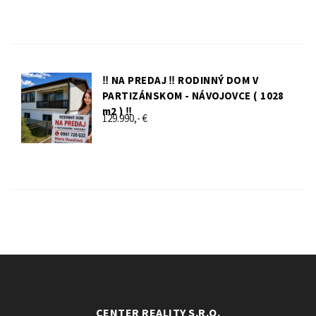
‼️ NA PREDAJ ‼️ RODINNÝ DOM V
PARTIZÁNSKOM - NÁVOJOVCE ( 1028
m2 ) ‼️
129.990,- €
CENTER REALITY S.R.O.