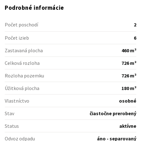
Podrobné informácie
Počet poschodí
2
Počet izieb
6
Zastavaná plocha
460 m²
Celková rozloha
726 m²
Rozloha pozemku
726 m²
Úžitková plocha
180 m²
Vlastníctvo
osobné
Stav
čiastočne prerobený
Status
aktívne
Odvoz odpadu
áno - separovaný