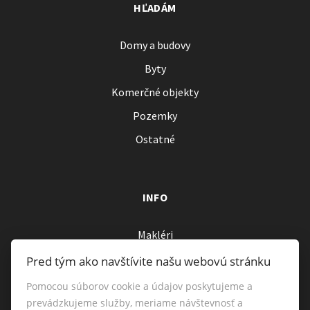
HĽADÁM
Domy a budovy
Byty
Komerčné objekty
Pozemky
Ostatné
INFO
Makléri
Napíšte nám
Pred tým ako navštívite našu webovú stránku
Kontakt
Pomocou súborov cookie a údajov poskytujeme a
prevádzkujeme služby, meriame návštevnosť a