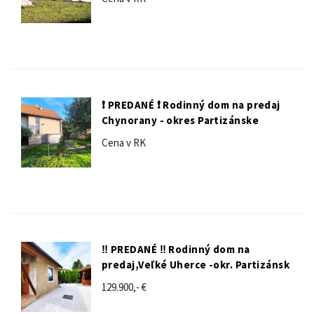
❗️ PREDANÉ ❗️ Rodinný dom na predaj
Chynorany - okres Partizánske
Cena v RK
‼️ PREDANÉ ‼️ Rodinný dom na
predaj,Veľké Uherce -okr. Partizánsk
129.900,- €