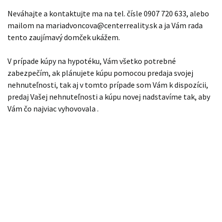
Neváhajte a kontaktujte ma na tel. čísle 0907 720 633, alebo
mailom na mariadvoncova@centerreality.sk a ja Vám rada
tento zaujímavý domček ukážem.
V prípade kúpy na hypotéku, Vám všetko potrebné
zabezpečím, ak plánujete kúpu pomocou predaja svojej
nehnuteľnosti, tak aj v tomto prípade som Vám k dispozícii,
predaj Vašej nehnuteľnosti a kúpu novej nadstavíme tak, aby
Vám čo najviac vyhovovala .