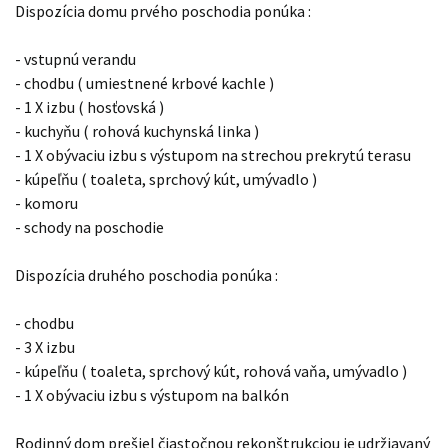
Dispozícia domu prvého poschodia ponúka :
- vstupnú verandu
- chodbu ( umiestnené krbové kachle )
- 1 X izbu ( hosťovská )
- kuchyňu ( rohová kuchynská linka )
- 1 X obývaciu izbu s výstupom na strechou prekrytú terasu
- kúpeľňu ( toaleta, sprchový kút, umývadlo )
- komoru
- schody na poschodie
Dispozícia druhého poschodia ponúka :
- chodbu
- 3 X izbu
- kúpeľňu ( toaleta, sprchový kút, rohová vaňa, umývadlo )
- 1 X obývaciu izbu s výstupom na balkón
Rodinný dom prešiel čiastočnou rekonštrukciou je udržiavaný