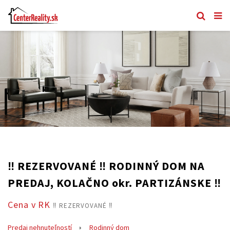
‼️ REZERVOVANÉ ‼️ RODINNÝ DOM NA
PREDAJ, KOLAČNO okr. PARTIZÁNSKE ‼️
Cena v RK
‼️ REZERVOVANÉ ‼️
Predaj nehnuteľností
Rodinný dom