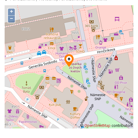
+
−
©
OpenStreetMap
contributors