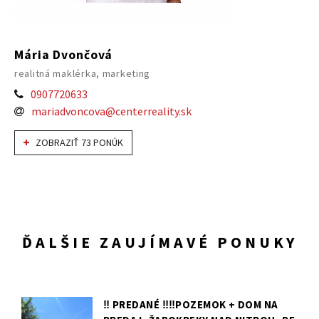
Mária Dvončová
realitná maklérka, marketing
0907720633
mariadvoncova@centerreality.sk
ZOBRAZIŤ 73 PONÚK
ĎALŠIE ZAUJÍMAVÉ PONUKY
‼️ PREDANÉ ‼️‼️POZEMOK + DOM NA