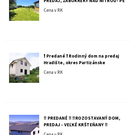
PREDAJ, ŽABOKREKY NAD NITROU- PE
Cena v RK
❗️ Predané ❗️ Rodinný dom na predaj
Hradište, okres Partizánske
Cena v RK
‼️ PREDANÉ ‼️ ‼️ROZOSTAVANÝ DOM,
PREDAJ - VEĽKÉ KRŠTEŇANY ‼️
Cena v RK