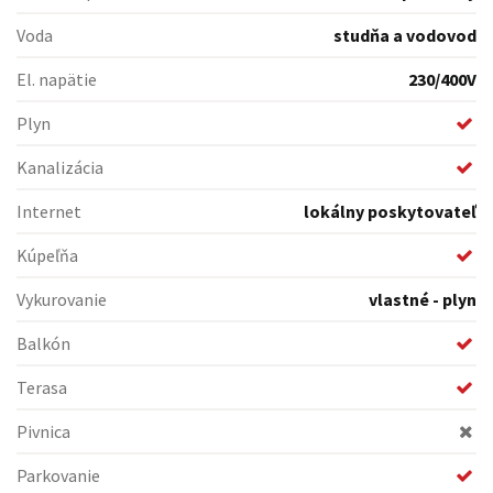
Voda
studňa a vodovod
El. napätie
230/400V
Plyn
Kanalizácia
Internet
lokálny poskytovateľ
Kúpeľňa
Vykurovanie
vlastné - plyn
Balkón
Terasa
Pivnica
Parkovanie