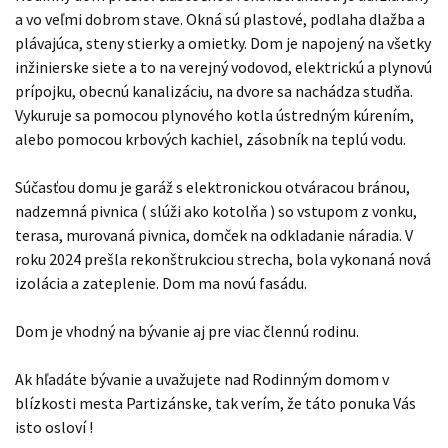
a vo veľmi dobrom stave. Okná sú plastové, podlaha dlažba a
plávajúca, steny stierky a omietky. Dom je napojený na všetky
inžinierske siete a to na verejný vodovod, elektrickú a plynovú
prípojku, obecnú kanalizáciu, na dvore sa nachádza studňa.
Vykuruje sa pomocou plynového kotla ústredným kúrením,
alebo pomocou krbových kachiel, zásobník na teplú vodu.
Súčasťou domu je garáž s elektronickou otváracou bránou,
nadzemná pivnica ( slúži ako kotolňa ) so vstupom z vonku,
terasa, murovaná pivnica, domček na odkladanie náradia. V
roku 2024 prešla rekonštrukciou strecha, bola vykonaná nová
izolácia a zateplenie. Dom ma novú fasádu.
Dom je vhodný na bývanie aj pre viac člennú rodinu.
Ak hľadáte bývanie a uvažujete nad Rodinným domom v
blízkosti mesta Partizánske, tak verím, že táto ponuka Vás
isto osloví !