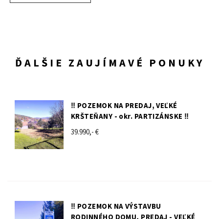
ĎALŠIE ZAUJÍMAVÉ PONUKY
‼️ POZEMOK NA PREDAJ, VEĽKÉ
KRŠTEŇANY - okr. PARTIZÁNSKE ‼️
39.990,- €
‼️ POZEMOK NA VÝSTAVBU
RODINNÉHO DOMU, PREDAJ - VEĽKÉ