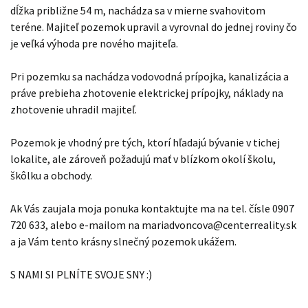
dĺžka približne 54 m, nachádza sa v mierne svahovitom
teréne. Majiteľ pozemok upravil a vyrovnal do jednej roviny čo
je veľká výhoda pre nového majiteľa.
Pri pozemku sa nachádza vodovodná prípojka, kanalizácia a
práve prebieha zhotovenie elektrickej prípojky, náklady na
zhotovenie uhradil majiteľ.
Pozemok je vhodný pre tých, ktorí hľadajú bývanie v tichej
lokalite, ale zároveň požadujú mať v blízkom okolí školu,
škôlku a obchody.
Ak Vás zaujala moja ponuka kontaktujte ma na tel. čísle 0907
720 633, alebo e-mailom na mariadvoncova@centerreality.sk
a ja Vám tento krásny slnečný pozemok ukážem.
S NAMI SI PLNÍTE SVOJE SNY :)