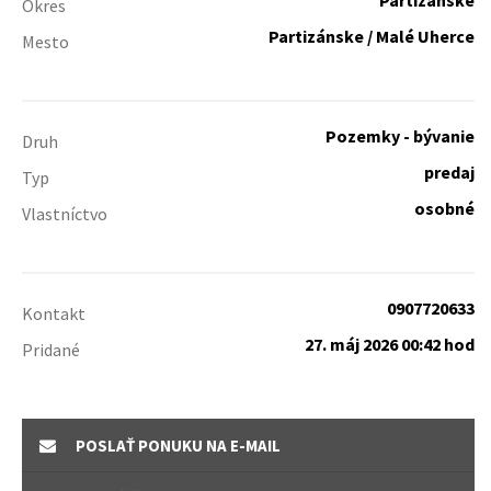
Partizánske
Okres
Partizánske / Malé Uherce
Mesto
Pozemky - bývanie
Druh
predaj
Typ
osobné
Vlastníctvo
0907720633
Kontakt
27. máj 2026 00:42 hod
Pridané
POSLAŤ PONUKU NA E-MAIL