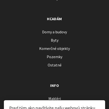
HĽADÁM
Domy a budovy
Byty
Komerčné objekty
Pozemky
Ostatné
INFO
Makléri
Napíšte nám
Pred tým ako navštívite našu webovú stránku