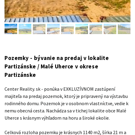
Pozemky - bývanie na predaj v lokalite
Partizánske / Malé Uherce v okrese
Partizánske
Center Reality. sk - ponúka v EXKLUZÍVNOM zastúpení
majiteľa na predaj pozemok, ktorý je pripravený na výstavbu
rodinného domu. Pozemok je v osobnom vlastníctve, vedie k
nemu obecná cesta. Nachádza sa v tichej lokalite obce Malé
Uherce s krásnym výhľadom na horu a široké okolie.
Celková rozloha pozemku je krásnych 1140 m2, šírka 21 m a