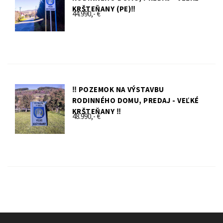
KRŠTEŇANY (PE)‼️
44.990,- €
‼️ POZEMOK NA VÝSTAVBU
RODINNÉHO DOMU, PREDAJ - VEĽKÉ
KRŠTEŇANY ‼️
48.990,- €