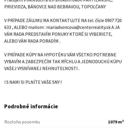
PRIEVIDZA, BÁNOVCE NAD BEBRAVOU, TOPOĽČANY
V PRÍPADE ZÁUJMU MA KONTAKTUJTE NA tel. čísle 0907 720
633 , ALEBO mailom : mariadvoncova@centerreality.sk A JA
VÁM RADA PREDSTAVÍM PONUKY KTORÉ SI VYBERIETE,
ALEBO VÁM RADA PORADÍM .
V PRÍPADE KÚPY NA HYPOTÉKU VÁM VŠETKO POTREBNE
VYBAVÍM A ZABEZPEČÍM TAK RÝCHLU A JEDNODUCHÚ KÚPU
VAŠEJ VYSNÍVANEJ NEHNUTEĽNOSTI .
! S NAMI SI PLNÍTE VAŠE SNY !
Podrobné informácie
Rozloha pozemku
1079 m²