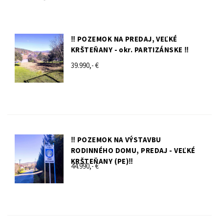
‼️ POZEMOK NA PREDAJ, VEĽKÉ
KRŠTEŇANY - okr. PARTIZÁNSKE ‼️
39.990,- €
‼️ POZEMOK NA VÝSTAVBU
RODINNÉHO DOMU, PREDAJ - VEĽKÉ
KRŠTEŇANY (PE)‼️
44.990,- €