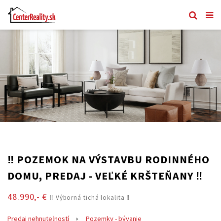
‼️ POZEMOK NA VÝSTAVBU RODINNÉHO
DOMU, PREDAJ - VEĽKÉ KRŠTEŇANY ‼️
48.990,- €
‼️ Výborná tichá lokalita ‼️
Predaj nehnuteľností
Pozemky - bývanie