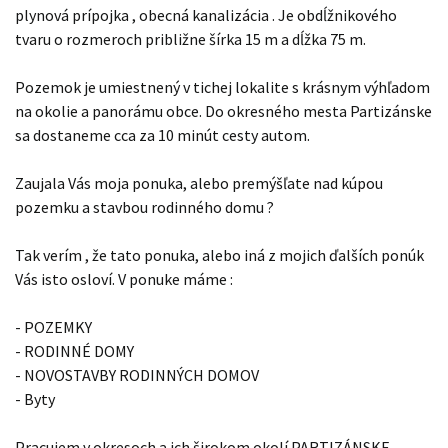
plynová prípojka , obecná kanalizácia . Je obdĺžnikového
tvaru o rozmeroch približne šírka 15 m a dĺžka 75 m.
Pozemok je umiestnený v tichej lokalite s krásnym výhľadom
na okolie a panorámu obce. Do okresného mesta Partizánske
sa dostaneme cca za 10 minút cesty autom.
Zaujala Vás moja ponuka, alebo premýšľate nad kúpou
pozemku a stavbou rodinného domu ?
Tak verím , že tato ponuka, alebo iná z mojich ďalších ponúk
Vás isto osloví. V ponuke máme :
- POZEMKY
- RODINNÉ DOMY
- NOVOSTAVBY RODINNÝCH DOMOV
- Byty
Pracujem v okresoch a ich širokom okolí PARTIZÁNSKE,