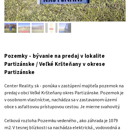
Pozemky - bývanie na predaj v lokalite
Partizánske / Veľké Kršteňany v okrese
Partizánske
Center Reality. sk - ponúka v zastúpení majiteľa pozemok na
predaj v obci Veľké Kršteňany okres Partizánske. Pozemok je
v osobnom vlastníctve, nachádza sa v zastavanom území
obce s asfaltovou prístupovou cestou. Je mierne svahovitý.
Celková rozloha Pozemku vedeného , ako záhrada je 1079
m2. V tesnej blízkosti sa nachádza elektrická , vodovodná a