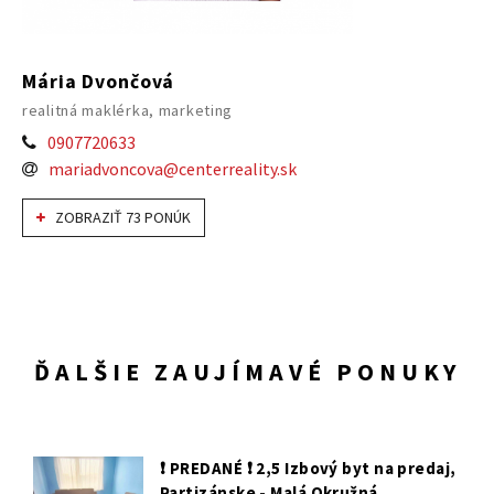
Mária Dvončová
realitná maklérka, marketing
0907720633
mariadvoncova@centerreality.sk
ZOBRAZIŤ 73 PONÚK
ĎALŠIE ZAUJÍMAVÉ PONUKY
❗️ PREDANÉ ❗️ 2,5 Izbový byt na predaj,
Partizánske - Malá Okružná