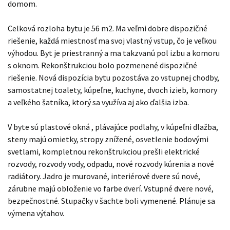
domom.
Celková rozloha bytu je 56 m2. Ma veľmi dobre dispozičné
riešenie, každá miestnosť ma svoj vlastný vstup, čo je veľkou
výhodou. Byt je priestranný a ma takzvanú pol izbu a komoru
s oknom. Rekonštrukciou bolo pozmenené dispozičné
riešenie. Nová dispozícia bytu pozostáva zo vstupnej chodby,
samostatnej toalety, kúpeľne, kuchyne, dvoch izieb, komory
a veľkého šatníka, ktorý sa využíva aj ako ďalšia izba.
V byte sú plastové okná , plávajúce podlahy, v kúpeľni dlažba,
steny majú omietky, stropy znížené, osvetlenie bodovými
svetlami, kompletnou rekonštrukciou prešli elektrické
rozvody, rozvody vody, odpadu, nové rozvody kúrenia a nové
radiátory. Jadro je murované, interiérové dvere sú nové,
zárubne majú obloženie vo farbe dverí. Vstupné dvere nové,
bezpečnostné. Stupačky v šachte boli vymenené. Plánuje sa
výmena výťahov.