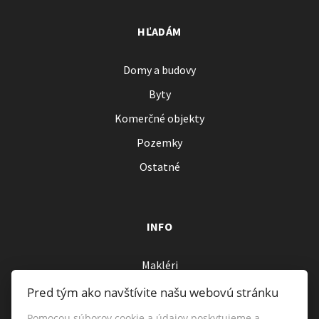
HĽADÁM
Domy a budovy
Byty
Komerčné objekty
Pozemky
Ostatné
INFO
Makléri
Napíšte nám
Pred tým ako navštívite našu webovú stránku
Kontakt
Pomocou súborov cookie a údajov poskytujeme a