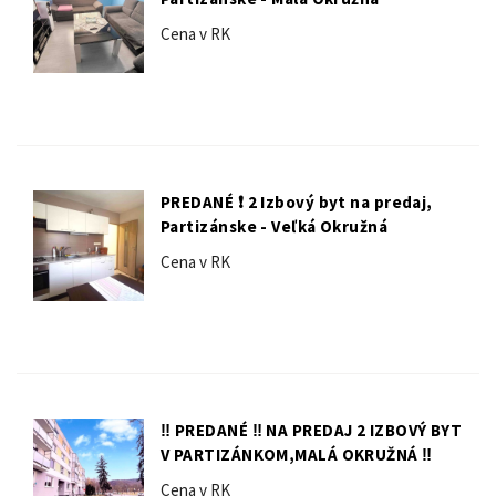
Cena v RK
PREDANÉ ❗️ 2 Izbový byt na predaj,
Partizánske - Veľká Okružná
Cena v RK
‼️ PREDANÉ ‼️ NA PREDAJ 2 IZBOVÝ BYT
V PARTIZÁNKOM,MALÁ OKRUŽNÁ ‼️
Cena v RK