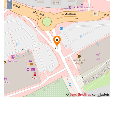
+
−
©
OpenStreetMap
contributors