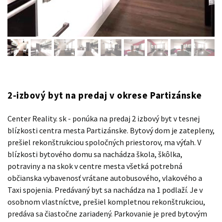
2-izbový byt na predaj v okrese Partizánske
Center Reality. sk - ponúka na predaj 2 izbový byt v tesnej
blízkosti centra mesta Partizánske. Bytový dom je zatepleny,
prešiel rekonštrukciou spoločných priestorov, ma výťah. V
blízkosti bytového domu sa nachádza škola, škôlka,
potraviny a na skok v centre mesta všetká potrebná
občianska vybavenosť vrátane autobusového, vlakového a
Taxi spojenia. Predávaný byt sa nachádza na 1 podlaží. Je v
osobnom vlastníctve, prešiel kompletnou rekonštrukciou,
predáva sa čiastočne zariadený. Parkovanie je pred bytovým