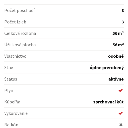
Počet poschodí
8
Počet izieb
3
Celková rozloha
56 m²
Úžitková plocha
56 m²
Vlastníctvo
osobné
Stav
úplne prerobený
Status
aktívne
Plyn
Kúpeľňa
sprchovací kút
Vykurovanie
Balkón