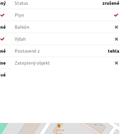
ený
Status
zrušené
Plyn
tné
Balkón
Výťah
jné
Postavené z
tehla
čne
Zateplený objekt
ové