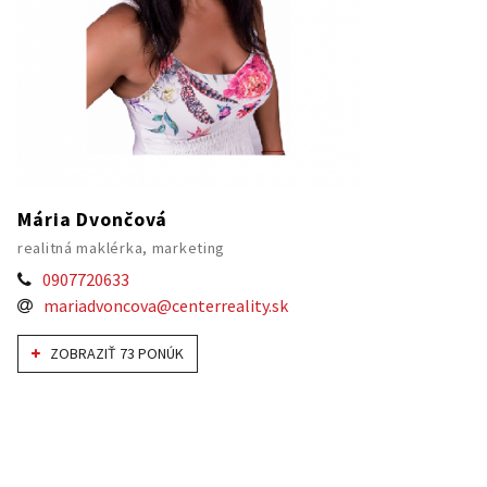
Mária Dvončová
realitná maklérka, marketing
0907720633
mariadvoncova@centerreality.sk
ZOBRAZIŤ 73 PONÚK