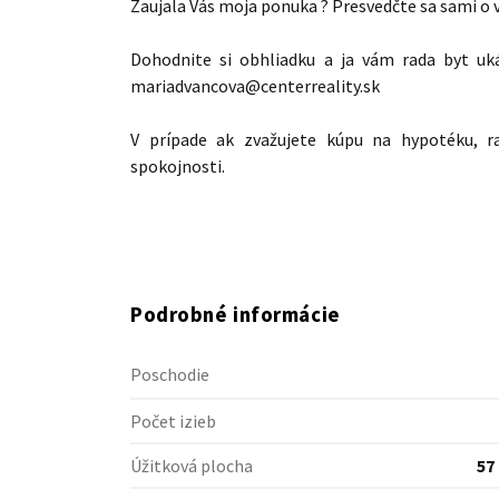
Zaujala Vás moja ponuka ? Presvedčte sa sami o 
Dohodnite si obhliadku a ja vám rada byt uk
mariadvancova@centerreality.sk
V prípade ak zvažujete kúpu na hypotéku, 
spokojnosti.
Podrobné informácie
Poschodie
Počet izieb
Úžitková plocha
57