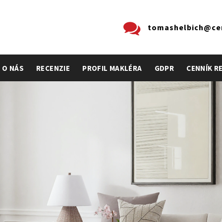
tomashelbich@cen
O NÁS
RECENZIE
PROFIL MAKLÉRA
GDPR
CENNÍK R