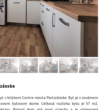
izánske
 byt v blízkom Centre mesta Partizánske. Byt je v osobnom
hlovom bytovom dome. Celková rozloha bytu je 57 m2.
rukciou. Bytový dom má novú strechu a je plánovaná