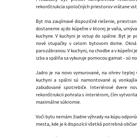
rekonštrukcia spoločných priestorov vrátane vstu
Byt ma zaujímavé dispozičné riešenie, priestra
dostaneme aj do kúpeľne v ktorej je vaňa, umýva
kuchyne. V kuchyni je vstup do spálne. Byt je p
nové stupačky v celom bytovom dome. Okná sú
parozábranou. V kuchyni, na chodbe a v kúpeľni j
izba a spálňa sa vykuruje pomocou gamat - sú nov
Jadro je na novo vymurované, na ohrev teplej v
kuchyni a spálni sú namontované aj vonkajši
zabudované spotrebiče. Interiérové dvere no
rekonštrukcii pohrala s interiérom, čím vytvoril
maximálne súkromie.
Voči bytu nemám žiadne výhrady na kúpu odporú
mesta, kde je k dispozícii všetká potrebná občia