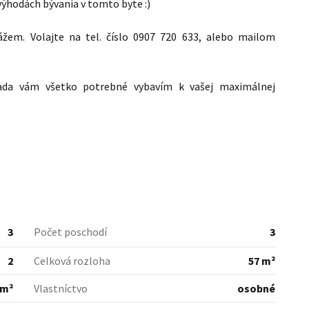
výhodách bývania v tomto byte :)
ážem. Volajte na tel. číslo 0907 720 633, alebo mailom
rada vám všetko potrebné vybavím k vašej maximálnej
3
Počet poschodí
3
2
Celková rozloha
57 m²
 m²
Vlastníctvo
osobné