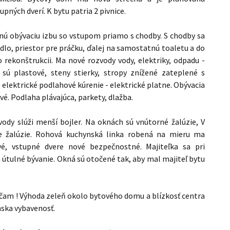
pných dverí. K bytu patria 2 pivnice.
nnú obývaciu izbu so vstupom priamo s chodby. S chodby sa
dlo, priestor pre práčku, ďalej na samostatnú toaletu a do
o rekonštrukcii. Ma nové rozvody vody, elektriky, odpadu -
 plastové, steny stierky, stropy znížené zateplené s
e elektrické podlahové kúrenie - elektrické platne. Obývacia
é. Podlaha plávajúca, parkety, dlažba.
ody slúži menší bojler. Na oknách sú vnútorné žalúzie, V
e žalúzie. Rohová kuchynská linka robená na mieru ma
vé, vstupné dvere nové bezpečnostné. Majiteľka sa pri
a útulné bývanie. Okná sú otočené tak, aby mal majiteľ bytu
čam ! Výhoda zeleň okolo bytového domu a blízkosť centra
nska vybavenosť.