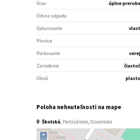
Stav
úplne prerob
Odvoz odpadu
Vykurovanie
vlas
Pivnica
Parkovanie
vere
Zariadenie
čiasto
Okná
plast
Poloha nehnuteľnosti na mape
Školská
, Partizánske, Slovensko
+