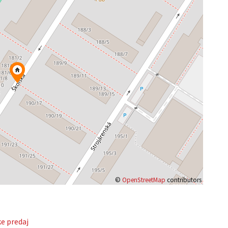
©
OpenStreetMap
contributors
ke predaj