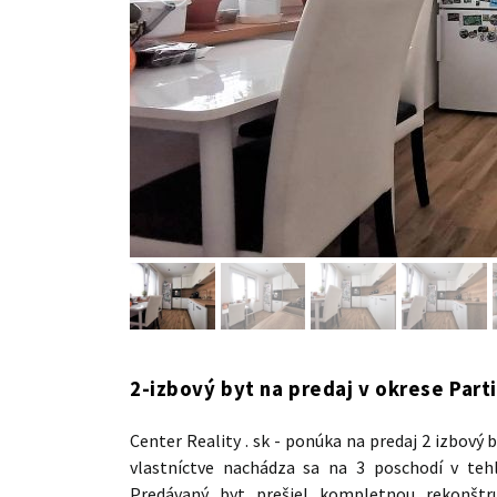
2-izbový byt na predaj v okrese Part
Center Reality . sk - ponúka na predaj 2 izbový
vlastníctve nachádza sa na 3 poschodí v te
Predávaný byt prešiel kompletnou rekonšt