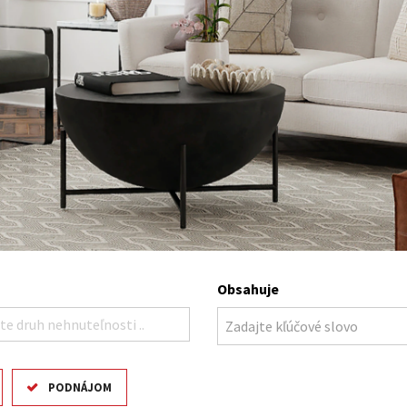
Obsahuje
te druh nehnuteľnosti ..
PODNÁJOM