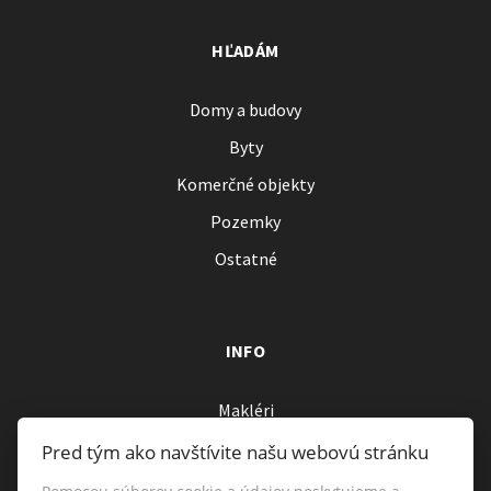
HĽADÁM
Domy a budovy
Byty
Komerčné objekty
Pozemky
Ostatné
INFO
Makléri
Napíšte nám
Pred tým ako navštívite našu webovú stránku
Kontakt