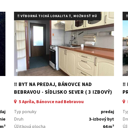
‼️ VÝBORNÁ TICHÁ LOKALITA ‼️, MOŽNOSŤ HÚ
‼
‼️ BYT NA PREDAJ, BÁNOVCE NAD
‼️
BEBRAVOU - SÍDLISKO SEVER ( 3 IZBOVÝ)
PR
‼️
5 Apríla, Bánovce nad Bebravou
daj
Typ ponuky
predaj
Ty
nie
Druh
3-izbový byt
Dr
 m²
Úžitková plocha
64 m²
Úž