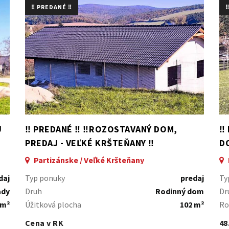
‼️ PREDANÉ ‼️
‼
U
‼️ PREDANÉ ‼️ ‼️ROZOSTAVANÝ DOM,
‼
PREDAJ - VEĽKÉ KRŠTEŇANY ‼️
D
Partizánske / Veľké Kršteňany
daj
Typ ponuky
predaj
Ty
ady
Druh
Rodinný dom
Dr
 m²
Úžitková plocha
102 m²
Ro
Cena v RK
48