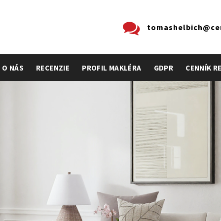
tomashelbich@cen
O NÁS
RECENZIE
PROFIL MAKLÉRA
GDPR
CENNÍK R