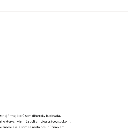
stnej firme, ktorú som dlhé roky budovala.
 o ktorých viem, že boli s mojou prácou spokojní.
kmi zmenila a ja som sa mala posunúť niekam