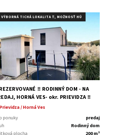
️ VÝBORNÁ TICHÁ LOKALITA ‼️, MOŽNOSŤ HÚ
 REZERVOVANÉ ‼️ RODINNÝ DOM - NA
EDAJ, HORNÁ VES- okr. PRIEVIDZA ‼
Prievidza / Horná Ves
p ponuky
predaj
uh
Rodinný dom
itková plocha
200 m²