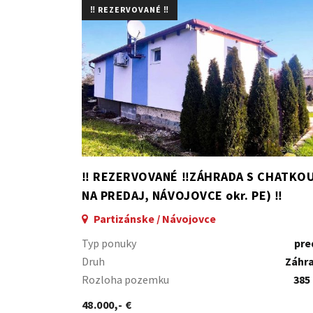
‼️ REZERVOVANÉ ‼️
‼️ REZERVOVANÉ ‼️ZÁHRADA S CHATKO
NA PREDAJ, NÁVOJOVCE okr. PE) ‼️
Partizánske / Návojovce
Typ ponuky
pre
Druh
Záhr
Rozloha pozemku
385
48.000,- €