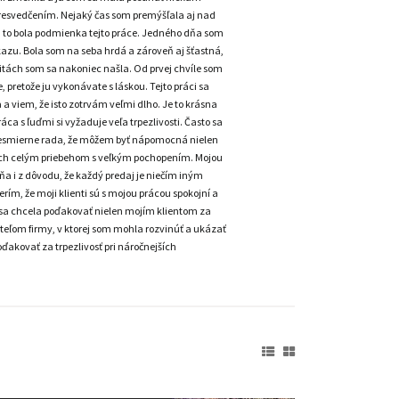
 presvedčením. Nejaký čas som premýšľala aj nad
a to bola podmienka tejto práce. Jedného dňa som
azu. Bola som na seba hrdá a zároveň aj šťastná,
litách som sa nakoniec našla. Od prvej chvíle som
 pretože ju vykonávate s láskou. Tejto práci sa
a viem, že isto zotrvám veľmi dlho. Je to krásna
ca s ľuďmi si vyžaduje veľa trpezlivosti. Často sa
nesmierne rada, že môžem byť nápomocná nielen
sť ich celým priebehom s veľkým pochopením. Mojou
a i z dôvodu, že každý predaj je niečím iným
m, že moji klienti sú s mojou prácou spokojní a
m sa chcela poďakovať nielen mojím klientom za
teľom firmy, v ktorej som mohla rozvinúť a ukázať
ďakovať za trpezlivosť pri náročnejších