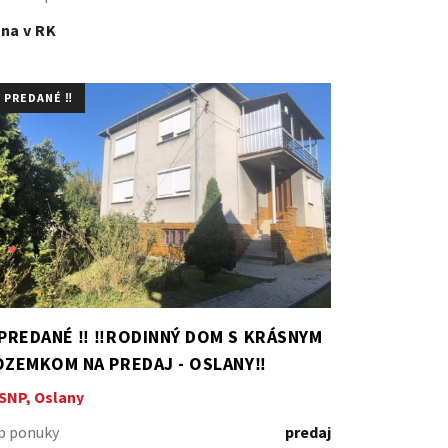
na v RK
️ PREDANÉ ‼️
 PREDANÉ ‼️ ‼️RODINNÝ DOM S KRÁSNYM
OZEMKOM NA PREDAJ - OSLANY‼️
SNP, Oslany
p ponuky
predaj