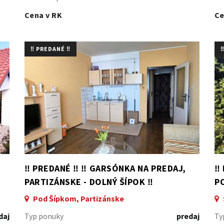
Cena v RK
Ce
‼️ PREDANÉ ‼️
‼
‼️ PREDANÉ ‼️ ‼️ GARSÓNKA NA PREDAJ,
‼️
PARTIZÁNSKE - DOLNÝ ŠÍPOK ‼️
P
Pod Šípkom, Partizánske
daj
Typ ponuky
predaj
Ty