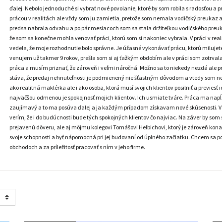
ďalej. Nebolo jednoduché si vybrať nové povolanie, ktoré by som robila s radosťou a
prácou v realitách ale vždy som ju zamietla, pretože som nemala vodičský preukaz 
predsa nabrala odvahu a po pár mesiacoch som sa stala držiteľkou vodičského preuk
že som sa konečne mohla venovať práci, ktorú som si nakoniec vybrala. V práci v rea
vedela, že moje rozhodnutie bolo správne. Je úžasné vykonávať prácu, ktorú milujete,
venujem už takmer 9 rokov, prešla som si aj ťažkým obdobím ale v práci som zotrvala 
práca a musím priznať, že zároveň i veľmi náročná. Možno sa to niekedy nezdá ale prá
stáva, že predaj nehnuteľnosti je podmienený nie šťastným dôvodom a vtedy som 
ako realitná maklérka ale i ako osoba, ktorá musí svojich klientov posilniť a previe
najväčšou odmenou je spokojnosť mojich klientov. Ich usmiate tváre. Práca ma napĺň
zaujímavý a to ma posúva ďalej a ja každým prípadom získavam nové skúsenosti. Verí
verím, že i do budúcnosti bude tých spokojných klientov čo najviac. Na záver by so
prejavenú dôveru, ale aj môjmu kolegovi Tomášovi Helbichovi, ktorý je zároveň kona
svoje schopnosti a byť nápomocná pri jej budovaní od úplného začiatku. Chcem sa po
obchodoch a za príležitosť pracovať s ním v jeho firme.