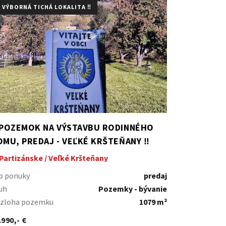
️ VÝBORNÁ TICHÁ LOKALITA ‼️
️ POZEMOK NA VÝSTAVBU RODINNÉHO
OMU, PREDAJ - VEĽKÉ KRŠTEŇANY ‼️
Partizánske / Veľké Kršteňany
p ponuky
predaj
uh
Pozemky - bývanie
zloha pozemku
1079 m²
.990,- €