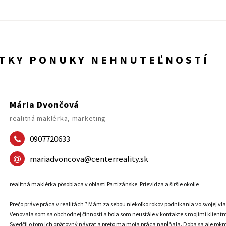
ETKY PONUKY NEHNUTEĽNOSTÍ
Mária Dvončová
realitná maklérka, marketing
0907720633
mariadvoncova@centerreality.sk
realitná maklérka pôsobiaca v oblasti Partizánske, Prievidza a širšie okolie
Prečo práve práca v realitách ? Mám za sebou niekoľko rokov podnikania vo svojej vla
Venovala som sa obchodnej činnosti a bola som neustále v kontakte s mojimi klientmi,
Svedčil o tom ich opätovný návrat a preto ma moja práca napĺňala. Doba sa ale ro