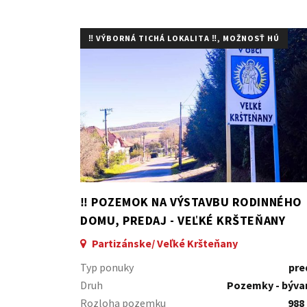
‼️ VÝBORNÁ TICHÁ LOKALITA ‼️, MOŽNOSŤ HÚ
‼️ POZEMOK NA VÝSTAVBU RODINNÉHO
DOMU, PREDAJ - VEĽKÉ KRŠTEŇANY
(PE)‼️
Partizánske/ Veľké Kršteňany
Typ ponuky
pre
Druh
Pozemky - býva
Rozloha pozemku
988