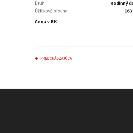
Druh
Rodinný 
Úžitková plocha
163
Cena v RK
PREDCHÁDZAJÚCA