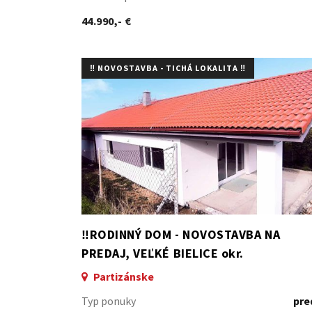
44.990,- €
‼️ NOVOSTAVBA - TICHÁ LOKALITA ‼️
‼️RODINNÝ DOM - NOVOSTAVBA NA
PREDAJ, VEĽKÉ BIELICE okr.
PARTIZÁNSKE‼️
Partizánske
Typ ponuky
pre