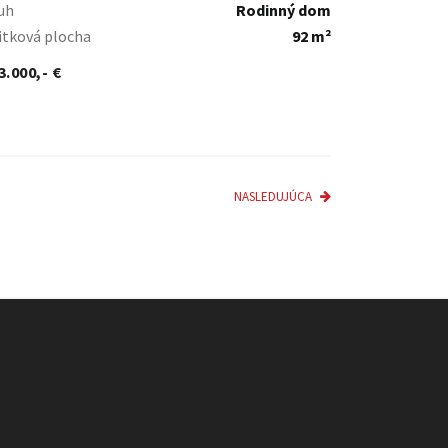
uh
Rodinný dom
itková plocha
92 m²
3.000,- €
NASLEDUJÚCA