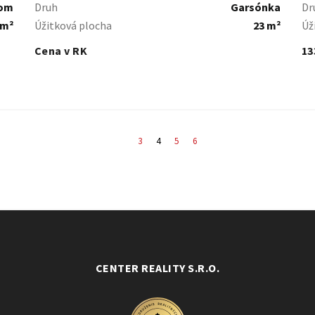
dom
Druh
Garsónka
Dr
 m²
Úžitková plocha
23 m²
Úž
Cena v RK
13
3
4
5
6
CENTER REALITY S.R.O.